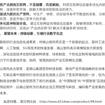
统产业拥抱互联网，不是颠覆，而是赋能。
利用互联网信息服务优化内
程、连接外部市场，能极大释放传统制造业的潜力。
据成为新的生产资料。
对生产、销售、供应链等各环节数据的采集、分
应用，是提升核心竞争力的关键。
务化延伸制造价值。
通过互联网提供增值信息服务，能够增强客户粘性
展利润空间，实现从“产品供应商”到“解决方案服务商”的转变。
、 展望未来：持续创新，引领行业数字生态
获纺织行业信息化成果奖，对南山智尚而言是一个崭新的起点。面对工业
网、人工智能、5G等技术的快速发展，南山智尚表示将继续加大研发投
，深化信息技术在纺织新材料研发、绿色制造、个性化定制等领域的应用
力于打造更加开放、协同、智慧的纺织产业互联网生态圈。
山智尚此次获奖，是南山集团坚持科技创新、推动产业升级战略的生动体
。它标志着中国纺织行业在信息化道路上迈出了坚实而领先的一步，也为
制造业的数字化转型照亮了前行的道路。在“中国制造”向“中国智造”迈进
伟征程中，以南山智尚为代表的企业正用智慧与科技，编织着产业发展的
未来。
如若转载，请注明出处：http://www.611zhan.com/product/48.html